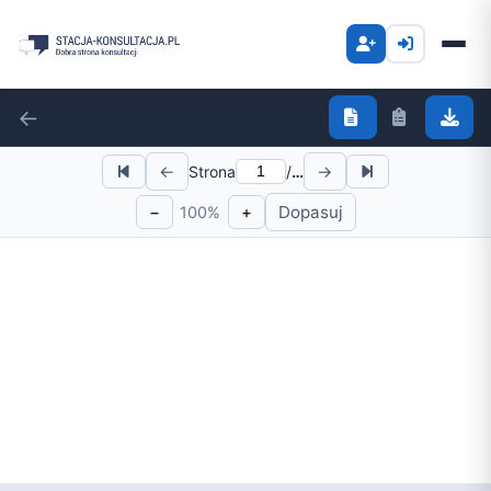
←
←
→
Strona
/
…
−
+
Dopasuj
100%