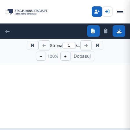
←
←
→
Strona
/
…
−
+
Dopasuj
100%