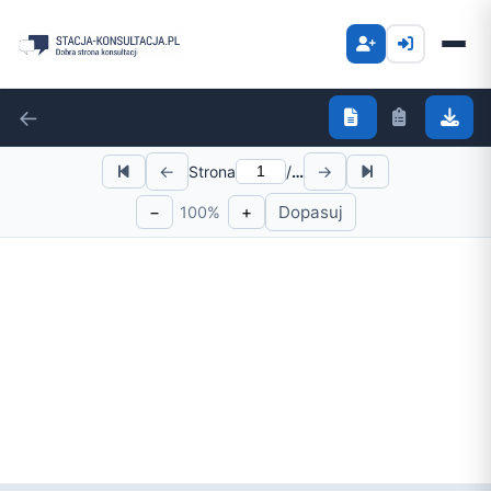
←
←
→
Strona
/
…
−
+
Dopasuj
100%